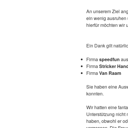
An unserem Ziel ang
ein wenig ausruhen u
hierfür möchten wir
Ein Dank gilt natürl
Firma
speedfun
aus
Firma
Stricker Han
Firma
Van Raam
Sie haben eine Ausw
konnten.
Wir hatten eine fant
Unterstützung nicht 
haben, obwohl er ode
vergessen. Die Freud