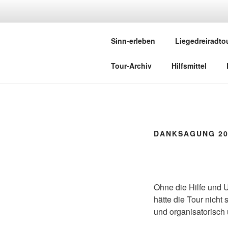
Zum
Inhalt
SINN-ERL
springen
Sinn-erleben
Liegedreiradto
Mit der MS-Gruppe "mit-MS-akti
Tour-Archiv
Hilfsmittel
DANKSAGUNG 20
Ohne die Hilfe und 
hätte die Tour nicht
und organisatorisch 