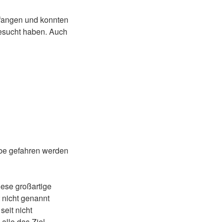
fangen und konnten
besucht haben. Auch
obe gefahren werden
iese großartige
 nicht genannt
eit nicht
alle das Ziel