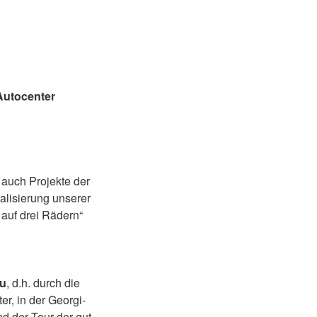
utocenter
 auch Projekte der
alisierung unserer
auf drei Rädern“
au
, d.h. durch die
er, in der Georgi-
nd der Tour der gut