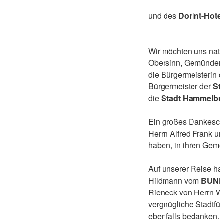
und des
Dorint-Hot
Wir möchten uns nat
Obersinn, Gemünden
die Bürgermeisterin
Bürgermeister der
S
die
Stadt Hammelb
Ein großes Dankesch
Herrn Alfred Frank 
haben, in ihren Gem
Auf unserer Reise h
Hildmann vom
BUND
Rieneck von Herrn 
vergnügliche Stadtf
ebenfalls bedanken.