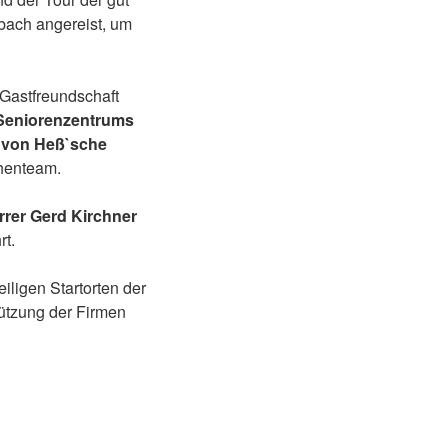
rbach angereist, um
 Gastfreundschaft
Seniorenzentrums
 von Heß`sche
chenteam.
rrer Gerd Kirchner
t.
iligen Startorten der
tützung der Firmen