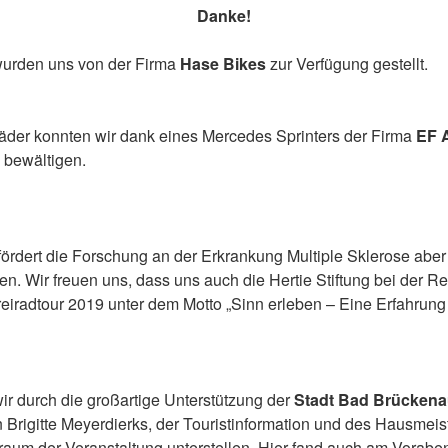
Danke!
wurden uns von der Firma
Hase Bikes
zur Verfügung gestellt.
äder konnten wir dank eines Mercedes Sprinters der Firma
EF A
bewältigen.
fördert die Forschung an der Erkrankung Multiple Sklerose aber
n. Wir freuen uns, dass uns auch die Hertie Stiftung bei der Re
eiradtour 2019 unter dem Motto „Sinn erleben – Eine Erfahrung 
ir durch die großartige Unterstützung der
Stadt Bad Brücken
 Brigitte Meyerdierks, der Touristinformation und des Hausmeist
traum der Veranstaltung unterstellen. Hier fand auch am Vorabe