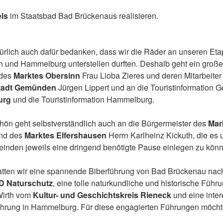
els
im Staatsbad Bad Brückenaus realisieren.
ürlich auch dafür bedanken, dass wir die Räder an unseren Eta
 und Hammelburg unterstellen durften. Deshalb geht ein gro
 des
Marktes Obersinn
Frau Lioba Zieres und deren Mitarbeiter
tadt Gemünden
Jürgen Lippert und an die Touristinformation
urg
und die Touristinformation Hammelburg.
ön geht selbstverständlich auch an die Bürgermeister des
Mar
und des
Marktes Elfershausen
Herrn Karlheinz Kickuth, die es 
einden jeweils eine dringend benötigte Pause einlegen zu kön
atten wir eine spannende Biberführung von Bad Brückenau nac
 Naturschutz
, eine tolle naturkundliche und historische Führ
Wirth vom
Kultur- und Geschichtskreis Rieneck
und eine inte
ührung in Hammelburg. Für diese engagierten Führungen möchte