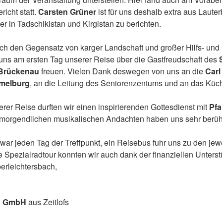
icht statt.
Carsten Grüner
ist für uns deshalb extra aus Laute
 in Tadschikistan und Kirgistan zu berichten.
ch den Gegensatz von karger Landschaft und großer Hilfs- und
 uns am ersten Tag unserer Reise über die Gastfreudschaft des
 Brückenau
freuen. Vielen Dank deswegen von uns an die
Carl
mmelburg
, an die Leitung des Seniorenzentums und an das Kü
er Reise durften wir einen inspirierenden Gottesdienst mit
Pfa
 morgendlichen musikalischen Andachten haben uns sehr berühr
war jeden Tag der Treffpunkt, ein Reisebus fuhr uns zu den jewe
 Spezialradtour konnten wir auch dank der finanziellen Unters
erleichtersbach,
n GmbH
aus Zeitlofs