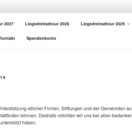
EBEN.ORG
ur 2027
Liegedreiradtour 2026
Liegedreiradtour 2025
v" Bad Brückenau auf dem Liegedreirad unterwegs
Kontakt
Spendenkonto
19
Unterstützung etlicher Firmen, Stiftungen und der Gemeinden a
 stattfinden können. Deshalb möchten wir uns bei allen bedanken,
unterstützt haben.