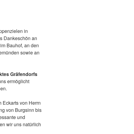
ppenzielen in
ßes Dankeschön an
 im Bauhof, an den
 Gemünden sowie an
ktes Gräfendorfs
uns ermöglicht
nen.
h Eckarts von Herrn
ung von Burgsinn bis
ressante und
n wir uns natürlich