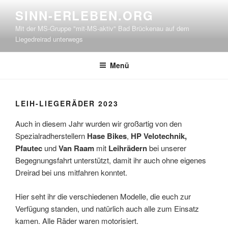
Zum
SINN-ERLEBEN.ORG
Inhalt
Mit der MS-Gruppe "mit-MS-aktiv" Bad Brückenau auf dem
springen
Liegedreirad unterwegs
Menü
LEIH-LIEGERÄDER 2023
Auch in diesem Jahr wurden wir großartig von den
Spezialradherstellern
Hase Bikes
,
HP Velotechnik,
Pfautec
und
Van Raam
mit
Leihrädern
bei unserer
Begegnungsfahrt unterstützt, damit ihr auch ohne eigenes
Dreirad bei uns mitfahren konntet.
Hier seht ihr die verschiedenen Modelle, die euch zur
Verfügung standen, und natürlich auch alle zum Einsatz
kamen. Alle Räder waren motorisiert.